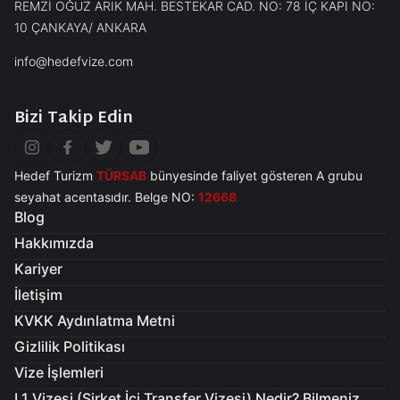
REMZİ OĞUZ ARIK MAH. BESTEKAR CAD. NO: 78 İÇ KAPI NO:
10 ÇANKAYA/ ANKARA
info@hedefvize.com
Bizi Takip Edin
Hedef Turizm
TÜRSAB
bünyesinde faliyet gösteren A grubu
seyahat acentasıdır. Belge NO:
12668
Blog
Hakkımızda
Kariyer
İletişim
KVKK Aydınlatma Metni
Gizlilik Politikası
Vize İşlemleri
L1 Vizesi (Şirket İçi Transfer Vizesi) Nedir? Bilmeniz