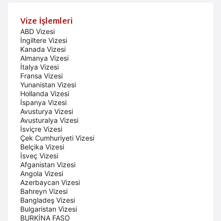
Vize İşlemleri
ABD Vizesi
İngiltere Vizesi
Kanada Vizesi
Almanya Vizesi
İtalya Vizesi
Fransa Vizesi
Yunanistan Vizesi
Hollanda Vizesi
İspanya Vizesi
Avusturya Vizesi
Avusturalya Vizesi
İsviçre Vizesi
Çek Cumhuriyeti Vizesi
Belçika Vizesi
İsveç Vizesi
Afganistan Vizesi
Angola Vizesi
Azerbaycan Vizesi
Bahreyn Vizesi
Bangladeş Vizesi
Bulgaristan Vizesi
BURKİNA FASO