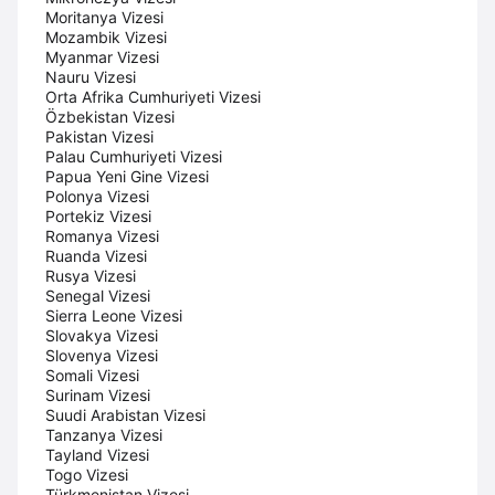
Moritanya Vizesi
Mozambik Vizesi
Myanmar Vizesi
Nauru Vizesi
Orta Afrika Cumhuriyeti Vizesi
Özbekistan Vizesi
Pakistan Vizesi
Palau Cumhuriyeti Vizesi
Papua Yeni Gine Vizesi
Polonya Vizesi
Portekiz Vizesi
Romanya Vizesi
Ruanda Vizesi
Rusya Vizesi
Senegal Vizesi
Sierra Leone Vizesi
Slovakya Vizesi
Slovenya Vizesi
Somali Vizesi
Surinam Vizesi
Suudi Arabistan Vizesi
Tanzanya Vizesi
Tayland Vizesi
Togo Vizesi
Türkmenistan Vizesi