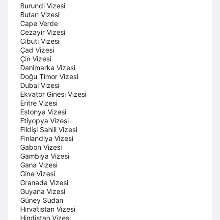
Burundi Vizesi
Butan Vizesi
Cape Verde
Cezayir Vizesi
Cibuti Vizesi
Çad Vizesi
Çin Vizesi
Danimarka Vizesi
Doğu Timor Vizesi
Dubai Vizesi
Ekvator Ginesi Vizesi
Eritre Vizesi
Estonya Vizesi
Etiyopya Vizesi
Fildişi Sahili Vizesi
Finlandiya Vizesi
Gabon Vizesi
Gambiya Vizesi
Gana Vizesi
Gine Vizesi
Granada Vizesi
Guyana Vizesi
Güney Sudan
Hırvatistan Vizesi
Hindistan Vizesi