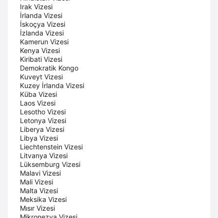
Irak Vizesi
İrlanda Vizesi
İskoçya Vizesi
İzlanda Vizesi
Kamerun Vizesi
Kenya Vizesi
Kiribati Vizesi
Demokratik Kongo
Kuveyt Vizesi
Kuzey İrlanda Vizesi
Küba Vizesi
Laos Vizesi
Lesotho Vizesi
Letonya Vizesi
Liberya Vizesi
Libya Vizesi
Liechtenstein Vizesi
Litvanya Vizesi
Lüksemburg Vizesi
Malavi Vizesi
Mali Vizesi
Malta Vizesi
Meksika Vizesi
Mısır Vizesi
Mikronezya Vizesi