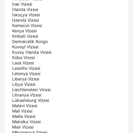
Irak Vizesi
İrlanda Vizesi
İskoçya Vizesi
İzlanda Vizesi
Kamerun Vizesi
Kenya Vizesi
Kiribati Vizesi
Demokratik Kongo
Kuveyt Vizesi
Kuzey İrlanda Vizesi
Küba Vizesi
Laos Vizesi
Lesotho Vizesi
Letonya Vizesi
Liberya Vizesi
Libya Vizesi
Liechtenstein Vizesi
Litvanya Vizesi
Lüksemburg Vizesi
Malavi Vizesi
Mali Vizesi
Malta Vizesi
Meksika Vizesi
Mısır Vizesi
Mikronezya Vizesi