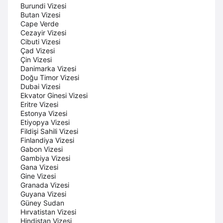
Burundi Vizesi
Butan Vizesi
Cape Verde
Cezayir Vizesi
Cibuti Vizesi
Çad Vizesi
Çin Vizesi
Danimarka Vizesi
Doğu Timor Vizesi
Dubai Vizesi
Ekvator Ginesi Vizesi
Eritre Vizesi
Estonya Vizesi
Etiyopya Vizesi
Fildişi Sahili Vizesi
Finlandiya Vizesi
Gabon Vizesi
Gambiya Vizesi
Gana Vizesi
Gine Vizesi
Granada Vizesi
Guyana Vizesi
Güney Sudan
Hırvatistan Vizesi
Hindistan Vizesi