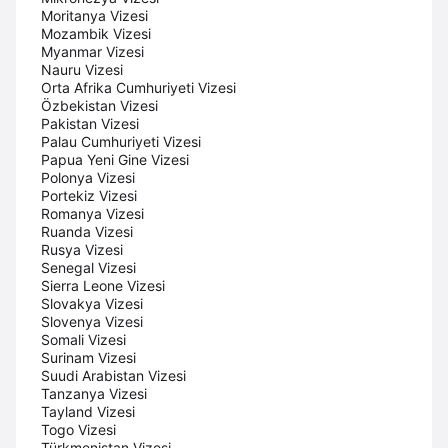
Moritanya Vizesi
Mozambik Vizesi
Myanmar Vizesi
Nauru Vizesi
Orta Afrika Cumhuriyeti Vizesi
Özbekistan Vizesi
Pakistan Vizesi
Palau Cumhuriyeti Vizesi
Papua Yeni Gine Vizesi
Polonya Vizesi
Portekiz Vizesi
Romanya Vizesi
Ruanda Vizesi
Rusya Vizesi
Senegal Vizesi
Sierra Leone Vizesi
Slovakya Vizesi
Slovenya Vizesi
Somali Vizesi
Surinam Vizesi
Suudi Arabistan Vizesi
Tanzanya Vizesi
Tayland Vizesi
Togo Vizesi
Türkmenistan Vizesi