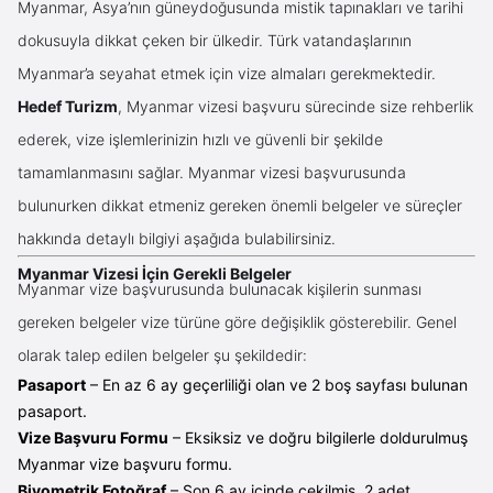
Myanmar, Asya’nın güneydoğusunda mistik tapınakları ve tarihi
dokusuyla dikkat çeken bir ülkedir. Türk vatandaşlarının
Myanmar’a seyahat etmek için vize almaları gerekmektedir.
Hedef Turizm
, Myanmar vizesi başvuru sürecinde size rehberlik
ederek, vize işlemlerinizin hızlı ve güvenli bir şekilde
tamamlanmasını sağlar. Myanmar vizesi başvurusunda
bulunurken dikkat etmeniz gereken önemli belgeler ve süreçler
hakkında detaylı bilgiyi aşağıda bulabilirsiniz.
Myanmar Vizesi İçin Gerekli Belgeler
Myanmar vize başvurusunda bulunacak kişilerin sunması
gereken belgeler vize türüne göre değişiklik gösterebilir. Genel
olarak talep edilen belgeler şu şekildedir:
Pasaport
– En az 6 ay geçerliliği olan ve 2 boş sayfası bulunan
pasaport.
Vize Başvuru Formu
– Eksiksiz ve doğru bilgilerle doldurulmuş
Myanmar vize başvuru formu.
Biyometrik Fotoğraf
– Son 6 ay içinde çekilmiş, 2 adet