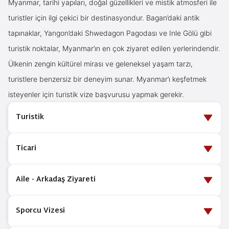
Myanmar, tarihi yapıları, doğal güzellikleri ve mistik atmosferi ile
turistler için ilgi çekici bir destinasyondur. Bagan’daki antik
tapınaklar, Yangon’daki Shwedagon Pagodası ve Inle Gölü gibi
turistik noktalar, Myanmar’ın en çok ziyaret edilen yerlerindendir.
Ülkenin zengin kültürel mirası ve geleneksel yaşam tarzı,
turistlere benzersiz bir deneyim sunar. Myanmar’ı keşfetmek
isteyenler için turistik vize başvurusu yapmak gerekir.
Turistik
Myanmar’ın mistik atmosferini ve kültürel zenginliklerini
Ticari
keşfetmek isteyenler için turistik vize gereklidir. Myanmar
turistik vizesi, ülkeye kısa süreli ziyaretlerde verilen bir vize
Myanmar’da iş görüşmeleri yapmak, ticari anlaşmalar
Aile - Arkadaş Ziyareti
türüdür. Genellikle 28 gün geçerli olan bu vize için başvuru
imzalamak veya iş toplantılarına katılmak isteyen kişiler ticari
sırasında pasaport, uçak bileti, otel rezervasyonu ve seyahat
vize başvurusu yapmalıdır. Ticari vize, iş amaçlı ziyaretler için
Myanmar’da yaşayan aile üyelerinizi veya arkadaşlarınızı
Sporcu Vizesi
sağlık sigortası gibi belgeler sunulmalıdır. Myanmar’da turistik
verilen bir vize türüdür. Başvuru sırasında iş davet mektubu,
ziyaret etmek istiyorsanız, aile ve arkadaş ziyareti vizesine