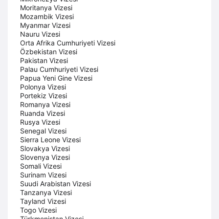
Moritanya Vizesi
Mozambik Vizesi
Myanmar Vizesi
Nauru Vizesi
Orta Afrika Cumhuriyeti Vizesi
Özbekistan Vizesi
Pakistan Vizesi
Palau Cumhuriyeti Vizesi
Papua Yeni Gine Vizesi
Polonya Vizesi
Portekiz Vizesi
Romanya Vizesi
Ruanda Vizesi
Rusya Vizesi
Senegal Vizesi
Sierra Leone Vizesi
Slovakya Vizesi
Slovenya Vizesi
Somali Vizesi
Surinam Vizesi
Suudi Arabistan Vizesi
Tanzanya Vizesi
Tayland Vizesi
Togo Vizesi
Türkmenistan Vizesi