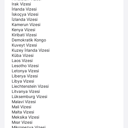
Irak Vizesi
İrlanda Vizesi
İskoçya Vizesi
İzlanda Vizesi
Kamerun Vizesi
Kenya Vizesi
Kiribati Vizesi
Demokratik Kongo
Kuveyt Vizesi
Kuzey İrlanda Vizesi
Küba Vizesi
Laos Vizesi
Lesotho Vizesi
Letonya Vizesi
Liberya Vizesi
Libya Vizesi
Liechtenstein Vizesi
Litvanya Vizesi
Lüksemburg Vizesi
Malavi Vizesi
Mali Vizesi
Malta Vizesi
Meksika Vizesi
Mısır Vizesi
Mikronezya Vizesi