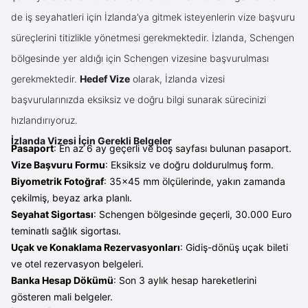
de iş seyahatleri için İzlanda’ya gitmek isteyenlerin vize başvuru
süreçlerini titizlikle yönetmesi gerekmektedir. İzlanda, Schengen
bölgesinde yer aldığı için Schengen vizesine başvurulması
gerekmektedir.
Hedef Vize
olarak, İzlanda vizesi
başvurularınızda eksiksiz ve doğru bilgi sunarak sürecinizi
hızlandırıyoruz.
İzlanda Vizesi İçin Gerekli Belgeler
Pasaport
: En az 6 ay geçerli ve boş sayfası bulunan pasaport.
Vize Başvuru Formu
: Eksiksiz ve doğru doldurulmuş form.
Biyometrik Fotoğraf
: 35x45 mm ölçülerinde, yakın zamanda
çekilmiş, beyaz arka planlı.
Seyahat Sigortası
: Schengen bölgesinde geçerli, 30.000 Euro
teminatlı sağlık sigortası.
Uçak ve Konaklama Rezervasyonları
: Gidiş-dönüş uçak bileti
ve otel rezervasyon belgeleri.
Banka Hesap Dökümü
: Son 3 aylık hesap hareketlerini
gösteren mali belgeler.