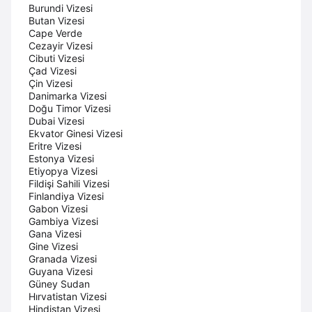
Burundi Vizesi
Butan Vizesi
Cape Verde
Cezayir Vizesi
Cibuti Vizesi
Çad Vizesi
Çin Vizesi
Danimarka Vizesi
Doğu Timor Vizesi
Dubai Vizesi
Ekvator Ginesi Vizesi
Eritre Vizesi
Estonya Vizesi
Etiyopya Vizesi
Fildişi Sahili Vizesi
Finlandiya Vizesi
Gabon Vizesi
Gambiya Vizesi
Gana Vizesi
Gine Vizesi
Granada Vizesi
Guyana Vizesi
Güney Sudan
Hırvatistan Vizesi
Hindistan Vizesi