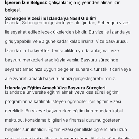
İşveren İzin Belgesi
: Çalışanlar için iş yerinden alınan izin
belgesi.
Schengen Vizesi ile İzlanda’ya Nasıl Gidilir?
İzlanda, Schengen bölgesinde yer aldığından, Schengen vizesi
ile seyahat edilebilecek ülkelerden biridir. Bu vize ile İzlanda'ya
giriş yapabilir ve 90 güne kadar kalabilirsiniz. Vize başvurusu,
İzlanda’nın Türkiye’deki temsilcilikleri ya da anlaşmalı vize
başvuru merkezleri aracılığıyla yapılır. Başvuru sürecinde
seyahat amacınıza uygun belgeleri sunarak, turistik, ticari veya
aile ziyareti amaçlı başvurularınızı gerçekleştirebilirsiniz.
İzlanda’ya Eğitim Amaçlı Vize Başvuru Süreçleri
İzlanda’da üniversite eğitimi almak veya kısa süreli eğitim
programlarına katılmak isteyen öğrenciler için eğitim vizesi
gereklidir. Bu vizeye başvururken eğitim kurumundan kabul
mektubu, konaklama bilgileri ve finansal durumu gösteren
belgeler sunulmalıdır. Eğitim vizesi genellikle öğrencilere uzun
süreli oturma izni sağlar ve başvuru süreci titizlikle yönetilmelidir.