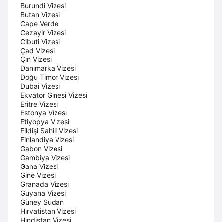
Burundi Vizesi
Butan Vizesi
Cape Verde
Cezayir Vizesi
Cibuti Vizesi
Çad Vizesi
Çin Vizesi
Danimarka Vizesi
Doğu Timor Vizesi
Dubai Vizesi
Ekvator Ginesi Vizesi
Eritre Vizesi
Estonya Vizesi
Etiyopya Vizesi
Fildişi Sahili Vizesi
Finlandiya Vizesi
Gabon Vizesi
Gambiya Vizesi
Gana Vizesi
Gine Vizesi
Granada Vizesi
Guyana Vizesi
Güney Sudan
Hırvatistan Vizesi
Hindistan Vizesi