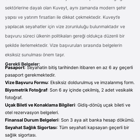
sektörlerine dayalı olan Kuveyt, aynı zamanda modern şehir
yapısı ve yatırım fırsatları ile dikkat çekmektedir. Kuveyt’e
yapılacak seyahatler için vize zorunluluğu bulunmaktadır ve
başvuru süreci ülkenin politikaları gereği oldukça düzenli bir
şekilde ilerlemektedir. Vize başvuruları sırasında belgelerin
eksiksiz sunulması önem taşır.
Gerekli Belgeler:
Pasaport
: Seyahatin bitiş tarihinden itibaren en az 6 ay geçerli
pasaport gerekmektedir.
Vize Başvuru Formu
: Eksiksiz doldurulmuş ve imzalanmış form.
Biyometrik Fotoğraf
: Son 6 ay içinde çekilmiş, 2 adet vesikalık
fotoğraf.
Uçak Bileti ve Konaklama Bilgileri
: Gidiş-dönüş uçak bileti ve
otel rezervasyon belgeleri.
Finansal Durum Belgeleri
: Son 3 aya ait banka hesap dökümü.
Seyahat Sağlık Sigortası
: Tüm seyahati kapsayan geçerli bir
sağlık sigortası.