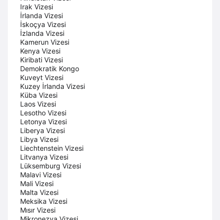
Irak Vizesi
İrlanda Vizesi
İskoçya Vizesi
İzlanda Vizesi
Kamerun Vizesi
Kenya Vizesi
Kiribati Vizesi
Demokratik Kongo
Kuveyt Vizesi
Kuzey İrlanda Vizesi
Küba Vizesi
Laos Vizesi
Lesotho Vizesi
Letonya Vizesi
Liberya Vizesi
Libya Vizesi
Liechtenstein Vizesi
Litvanya Vizesi
Lüksemburg Vizesi
Malavi Vizesi
Mali Vizesi
Malta Vizesi
Meksika Vizesi
Mısır Vizesi
Mikronezya Vizesi