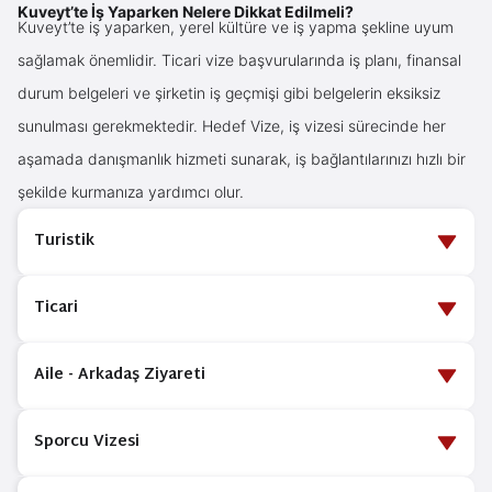
Kuveyt’te İş Yaparken Nelere Dikkat Edilmeli?
Kuveyt’te iş yaparken, yerel kültüre ve iş yapma şekline uyum
sağlamak önemlidir. Ticari vize başvurularında iş planı, finansal
durum belgeleri ve şirketin iş geçmişi gibi belgelerin eksiksiz
sunulması gerekmektedir. Hedef Vize, iş vizesi sürecinde her
aşamada danışmanlık hizmeti sunarak, iş bağlantılarınızı hızlı bir
şekilde kurmanıza yardımcı olur.
Turistik
Kuveyt turistik vizesi, kısa süreli seyahatler için düzenlenir.
Ticari
Ülkeyi ziyaret etmek isteyenler, seyahat süresi boyunca turistik
amaçlarla hareket edebilirler. Kuveyt, modern alışveriş
Kuveyt’te iş görüşmeleri yapmak, toplantılara katılmak veya iş
Aile - Arkadaş Ziyareti
merkezleri, tarihi müzeleri ve çöl safarileri gibi turistik cazibeleri
anlaşmaları imzalamak isteyenler ticari vizeye başvurmalıdır.
ile ziyaretçilere keyifli bir deneyim sunar. Turistik vize
Ticari vize başvurusunda, davet mektubu ve iş anlaşmaları gibi
Aile üyelerini veya arkadaşlarını ziyaret etmek isteyen kişiler için
Sporcu Vizesi
başvurusu için gerekli belgeler arasında otel rezervasyonu,
belgelerin sunulması zorunludur. Özellikle petrol ve doğalgaz
aile - arkadaş ziyareti vizesi gereklidir. Başvuru sırasında,
dönüş uçak bileti ve geçerli sağlık sigortası bulunur. Vize
sektörüyle ilgili iş fırsatları için Kuveyt, dünya genelinde iş
Kuveyt'teki aile üyenizden alınacak bir davet mektubu, finansal