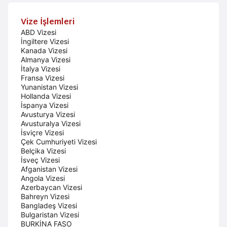
Vize İşlemleri
ABD Vizesi
İngiltere Vizesi
Kanada Vizesi
Almanya Vizesi
İtalya Vizesi
Fransa Vizesi
Yunanistan Vizesi
Hollanda Vizesi
İspanya Vizesi
Avusturya Vizesi
Avusturalya Vizesi
İsviçre Vizesi
Çek Cumhuriyeti Vizesi
Belçika Vizesi
İsveç Vizesi
Afganistan Vizesi
Angola Vizesi
Azerbaycan Vizesi
Bahreyn Vizesi
Bangladeş Vizesi
Bulgaristan Vizesi
BURKİNA FASO