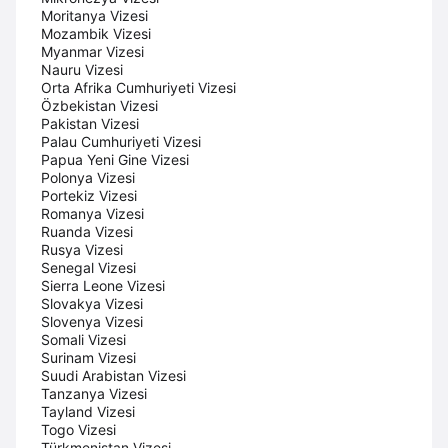
Moritanya Vizesi
Mozambik Vizesi
Myanmar Vizesi
Nauru Vizesi
Orta Afrika Cumhuriyeti Vizesi
Özbekistan Vizesi
Pakistan Vizesi
Palau Cumhuriyeti Vizesi
Papua Yeni Gine Vizesi
Polonya Vizesi
Portekiz Vizesi
Romanya Vizesi
Ruanda Vizesi
Rusya Vizesi
Senegal Vizesi
Sierra Leone Vizesi
Slovakya Vizesi
Slovenya Vizesi
Somali Vizesi
Surinam Vizesi
Suudi Arabistan Vizesi
Tanzanya Vizesi
Tayland Vizesi
Togo Vizesi
Türkmenistan Vizesi