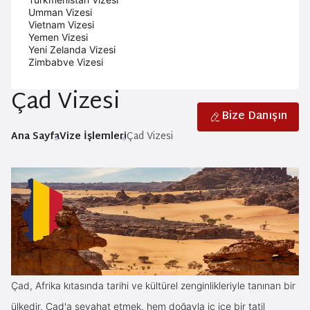
Umman Vizesi
Vietnam Vizesi
Yemen Vizesi
Yeni Zelanda Vizesi
Zimbabve Vizesi
Çad Vizesi
Bize Danışın
Ana Sayfa
Vize İşlemleri
Çad Vizesi
Çad, Afrika kıtasında tarihi ve kültürel zenginlikleriyle tanınan bir
ülkedir. Çad'a seyahat etmek, hem doğayla iç içe bir tatil