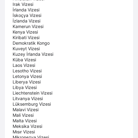
Irak Vizesi
İrlanda Vizesi
İskoçya Vizesi
İzlanda Vizesi
Kamerun Vizesi
Kenya Vizesi
Kiribati Vizesi
Demokratik Kongo
Kuveyt Vizesi
Kuzey İrlanda Vizesi
Küba Vizesi
Laos Vizesi
Lesotho Vizesi
Letonya Vizesi
Liberya Vizesi
Libya Vizesi
Liechtenstein Vizesi
Litvanya Vizesi
Lüksemburg Vizesi
Malavi Vizesi
Mali Vizesi
Malta Vizesi
Meksika Vizesi
Mısır Vizesi
Mikronezya Vizesi