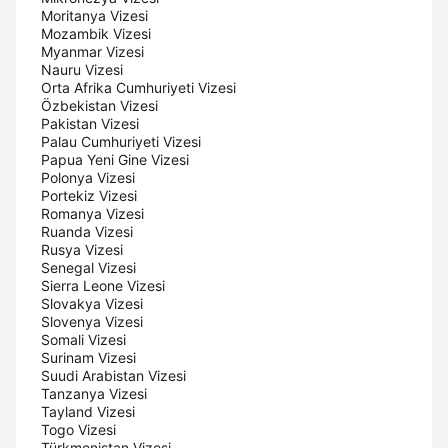
Moritanya Vizesi
Mozambik Vizesi
Myanmar Vizesi
Nauru Vizesi
Orta Afrika Cumhuriyeti Vizesi
Özbekistan Vizesi
Pakistan Vizesi
Palau Cumhuriyeti Vizesi
Papua Yeni Gine Vizesi
Polonya Vizesi
Portekiz Vizesi
Romanya Vizesi
Ruanda Vizesi
Rusya Vizesi
Senegal Vizesi
Sierra Leone Vizesi
Slovakya Vizesi
Slovenya Vizesi
Somali Vizesi
Surinam Vizesi
Suudi Arabistan Vizesi
Tanzanya Vizesi
Tayland Vizesi
Togo Vizesi
Türkmenistan Vizesi