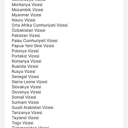
Moritanya Vizesi
Mozambik Vizesi
Myanmar Vizesi
Nauru Vizesi
Orta Afrika Cumhuriyeti Vizesi
Özbekistan Vizesi
Pakistan Vizesi
Palau Cumhuriyeti Vizesi
Papua Yeni Gine Vizesi
Polonya Vizesi
Portekiz Vizesi
Romanya Vizesi
Ruanda Vizesi
Rusya Vizesi
Senegal Vizesi
Sierra Leone Vizesi
Slovakya Vizesi
Slovenya Vizesi
Somali Vizesi
Surinam Vizesi
Suudi Arabistan Vizesi
Tanzanya Vizesi
Tayland Vizesi
Togo Vizesi
Türkmenistan Vizesi