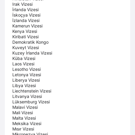
Irak Vizesi
İrlanda Vizesi
İskoçya Vizesi
İzlanda Vizesi
Kamerun Vizesi
Kenya Vizesi
Kiribati Vizesi
Demokratik Kongo
Kuveyt Vizesi
Kuzey İrlanda Vizesi
Küba Vizesi
Laos Vizesi
Lesotho Vizesi
Letonya Vizesi
Liberya Vizesi
Libya Vizesi
Liechtenstein Vizesi
Litvanya Vizesi
Lüksemburg Vizesi
Malavi Vizesi
Mali Vizesi
Malta Vizesi
Meksika Vizesi
Mısır Vizesi
Mikronezya Vizesi