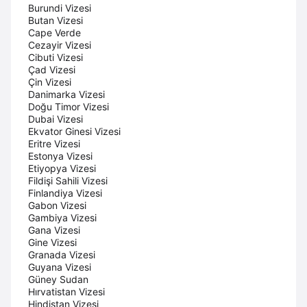
Burundi Vizesi
Butan Vizesi
Cape Verde
Cezayir Vizesi
Cibuti Vizesi
Çad Vizesi
Çin Vizesi
Danimarka Vizesi
Doğu Timor Vizesi
Dubai Vizesi
Ekvator Ginesi Vizesi
Eritre Vizesi
Estonya Vizesi
Etiyopya Vizesi
Fildişi Sahili Vizesi
Finlandiya Vizesi
Gabon Vizesi
Gambiya Vizesi
Gana Vizesi
Gine Vizesi
Granada Vizesi
Guyana Vizesi
Güney Sudan
Hırvatistan Vizesi
Hindistan Vizesi